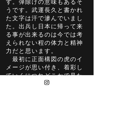
す。弾除けの意味もあるそ
うです。武運長久と書かれ
た文字は汗で滲んでいまし
た。出兵し日本に帰って来
る事が出来るのは今では考
えられない程の体力と精神
力だと思います。
最初に正面構図の虎のイ
メージが思い付き、着彩し
ていくにつれどこかで見た
様な雰囲気になり千人針に
縫い付けられた虎と重なる
様になりました。虎の千里
行って千里帰るその強靭な
力を表現したいと思いまし
た。虎はまた帰って来れる