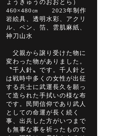
ょうきゅうのおおとら）
460×480㎝ 2023年制作
岩絵具、透明水彩、アクリ
ル、ペン、箔、雲肌麻紙、
神刀山水
父親から譲り受けた物に
変わった物がありました。
〝千人針〟です。千人針と
は戦時中多くの女性が出征
する兵士に武運長久を願っ
て造られた手拭いの様な布
です。民間信仰であり武人
としての命運が長く続く
事、出兵した方がいつまで
も無事な事を祈ったもので