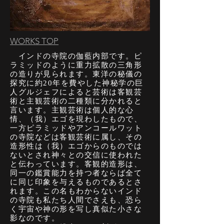
WORKS TOP
イ
ンドの寺院の伽藍内部です。ピ
ラミッドのように重力拡散の三角形
の造りが見られます。東洋の秘儀の
探究に約20年を費やした神秘学の巨
人グルジェフによると芸術は客観芸
術と主観芸術の二種類に分かれると
言います。主観芸術は個人的な心
情、（我）エゴを現わしたもので、
一方ピラミッドやアンコールワット
の寺院などは客観芸術に属し、その
造形性は（我）エゴからのものでは
ないとされ神々との交信に使われた
と伝わっています。客観的造形は、
同一の鑑賞能力を持つ者ならば全て
に同じ印象を与えるものであるとさ
れます。この名もわからないインド
の寺院も私たち人間でさえも、恐ら
く宇宙や神の形を写し真似た小さな
影なのです。