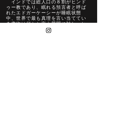
インドでは総人口の８割がヒンド
ゥー教であり、眠れる預言者と呼ば
れたエドガーケーシーが睡眠状態
中、世界で最も真理を言い当ててい
る書物は何かと言う質問に対し、ヒ
ンドゥーのバガヴァットギーターだ
と述べたと言われます。
寺院（じいいん）
2000 岩絵具、雲肌麻紙
116.7×90.9㎝
＞ ブサウラ村
​迷い家 ＜
© All rights reserved by Tomiyuki Kaneko