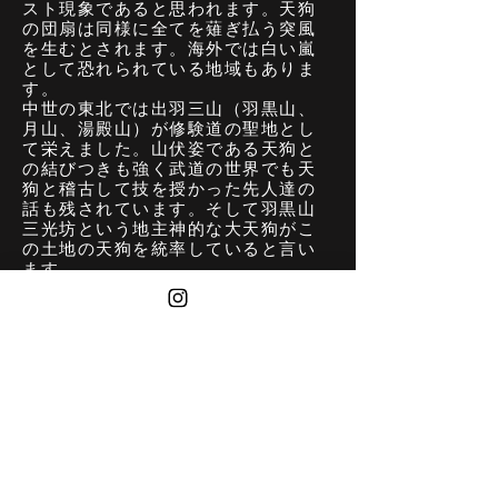
スト現象であると思われます。天狗
の団扇は同様に全てを薙ぎ払う突風
を生むとされます。海外では白い嵐
として恐れられている地域もありま
す。
中世の東北では出羽三山（羽黒山、
月山、湯殿山）が修験道の聖地とし
て栄えました。山伏姿である天狗と
の結びつきも強く武道の世界でも天
狗と稽古して技を授かった先人達の
話も残されています。そして羽黒山
三光坊という地主神的な大天狗がこ
の土地の天狗を統率していると言い
ます。
​ネンチンタンゴラ ＜
​＞ 古戦場火
© All rights reserved by Tomiyuki Kaneko