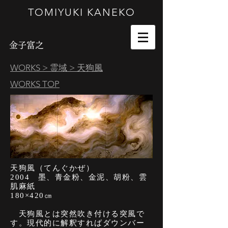
TOMIYUKI KANEKO
金子富之
WORKS
>
霊域
> 天狗風
WORKS TOP
天狗風（てんぐかぜ）
2004 墨、青金粉、金泥、胡粉、雲
肌麻紙
180×420㎝
天狗風とは突然吹き付ける突風で
す。現代的に解釈すればダウンバー