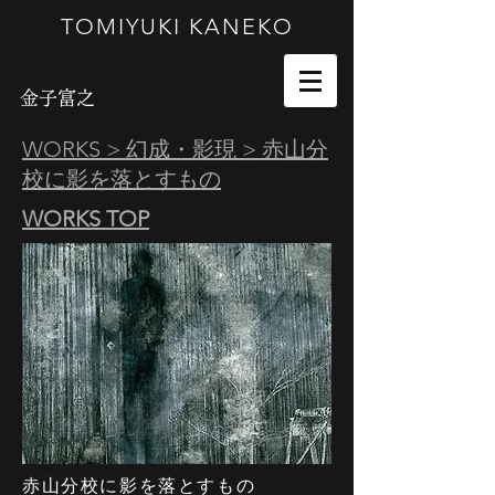
TOMIYUKI KANEKO
金子富之
WORKS > 幻成・影現 >
赤山分
校に影を落とすもの
WORKS TOP
赤山分校に影を落とすもの