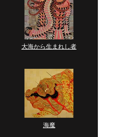
​大海から生まれし者
​海魔