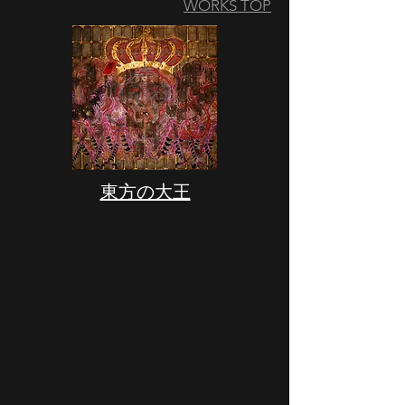
WORKS TOP
​東方の大王