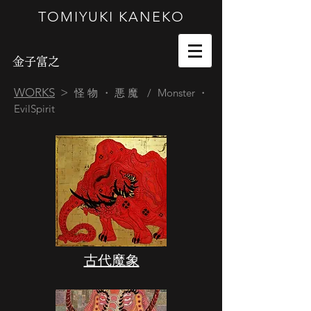
TOMIYUKI KANEKO
金子富之
WORKS
>
怪物・悪魔 / Monster・
EvilSpirit
​古代魔象